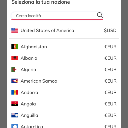
Seleziona la tua nazione
404
United States of America
$USD
Pagina non trovata
Afghanistan
€EUR
Albania
€EUR
TORNA ALLO SHOPPING
Algeria
€EUR
American Samoa
€EUR
Andorra
€EUR
Angola
€EUR
Anguilla
€EUR
Antarctica
€EUR