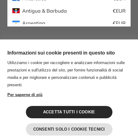
Antigua & Barbuda
€EUR
Argentina
€EUR
Armenia
€EUR
Aruba
€EUR
Australia
€EUR
Austria
€EUR
Azerbaijan
€EUR
Buy2bee è l’azienda leader mondiale nella vendita e distribuzione di
Bahama
€EUR
abbigliamento e accessori moda firmati. Fin dal lancio nel 2016 ha sviluppato
una vasta esperienza nel mondo della moda e nello sviluppo di soluzioni
Bahrain
€EUR
logistiche innovative, sfruttando al massimo l’intero potenziale della vendita
online e della trasformazione digitale. La registrazione consente l'accesso
esclusivo alla maggior selezione di abbigliamento moda all'ingrosso per
Bangladesh
€EUR
commercianti e rivenditori online e a servizi speciali come promozioni
personalizzate, assistenza all'acquisto e dropshipping.
Barbados
€EUR